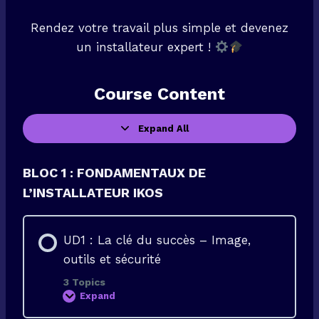
Rendez votre travail plus simple et devenez
un installateur expert !
Course Content
Expand All
L
e
s
s
BLOC 1 : FONDAMENTAUX DE
o
n
L’INSTALLATEUR IKOS
s
UD1 : La clé du succès – Image,
outils et sécurité
3 Topics
Expand
U
D