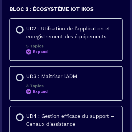
1
:
BLOC 2 : ÉCOSYSTÈME IOT IKOS
L
a
c
l
é
UD2 : Utilisation de l’application et
d
enregistrement des équipements
u
s
u
5 Topics
c
Expand
U
c
D
è
2
s
:
–
U
I
UD3 : Maîtriser l’ADM
t
m
i
a
l
g
3 Topics
i
e
Expand
s
U
,
a
D
o
t
3
u
i
:
t
o
M
i
UD4 : Gestion efficace du support –
n
a
l
d
î
s
Canaux d’assistance
e
t
e
l
r
t