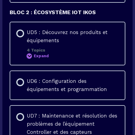
’
i
s
a
s
é
p
e
c
BLOC 2 : ÉCOSYSTÈME IOT IKOS
p
r
u
l
l
r
i
’
i
c
A
t
UD5 : Découvrez nos produits et
a
D
é
t
M
équipements
i
o
4 Topics
n
e
Expand
U
t
D
e
5
n
:
r
D
e
UD6 : Configuration des
é
g
c
i
équipements et programmation
o
s
u
t
v
r
r
e
e
m
z
e
UD7 : Maintenance et résolution des
n
n
o
problèmes de l’équipement
t
s
d
p
Controller et des capteurs
e
r