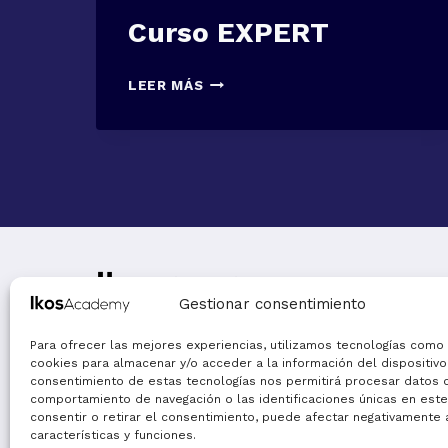
Curso EXPERT
CURSO
LEER MÁS
EXPERT
Gestionar consentimiento
Para ofrecer las mejores experiencias, utilizamos tecnologías como 
Domina las soluciones de Ikos y accede a
cookies para almacenar y/o acceder a la información del dispositivo.
masterclasses de expertos del sector agro.
consentimiento de estas tecnologías nos permitirá procesar datos 
comportamiento de navegación o las identificaciones únicas en este 
consentir o retirar el consentimiento, puede afectar negativamente 
características y funciones.