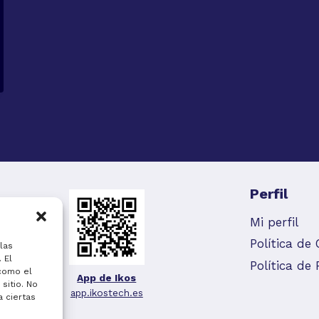
Perfil
Mi perfil
Política de
las
 El
Política de 
como el
App de Ikos
sitio. No
app.ikostech.es
a ciertas